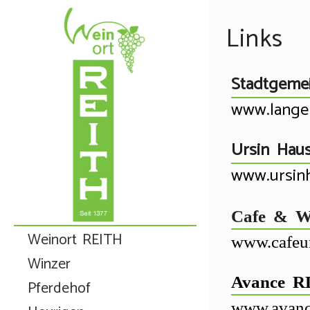
Links
Stadtgeme
www.langen
Ursin Hau
www.ursinh
Cafe & W
Weinort REITH
www.cafeu
Winzer
Avance R
Pferdehof
www.avanc